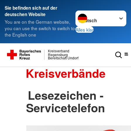
Sie befinden sich auf der
Sprache wechseln zu
deutschen Website
You are on the German website,
you can use the switch to switch to
Alles klar
the English one
Kreisverband
Regensburg
Bereitschaft Undorf
Kreisverbände
Lesezeichen -
Servicetelefon