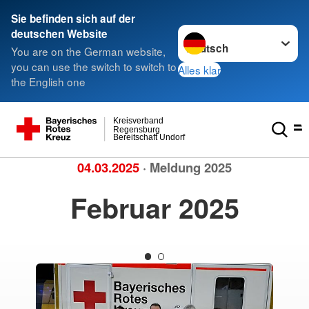
Sie befinden sich auf der
Sprache wechseln zu
deutschen Website
You are on the German website,
you can use the switch to switch to
Alles klar
the English one
Kreisverband
Regensburg
Bereitschaft Undorf
04.03.2025
· Meldung 2025
Februar 2025