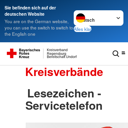
Sie befinden sich auf der
Sprache wechseln zu
deutschen Website
You are on the German website,
you can use the switch to switch to
Alles klar
the English one
Kreisverband
Regensburg
Bereitschaft Undorf
Kreisverbände
Lesezeichen -
Servicetelefon