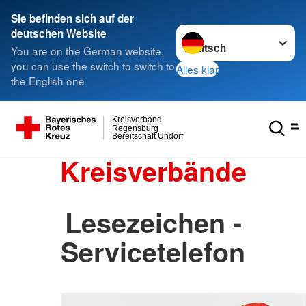
Sie befinden sich auf der
Sprache wechseln zu
deutschen Website
You are on the German website,
you can use the switch to switch to
Alles klar
the English one
Kreisverband
Regensburg
Bereitschaft Undorf
Kreisverbände
Lesezeichen -
Servicetelefon