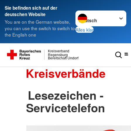
Sie befinden sich auf der
Sprache wechseln zu
deutschen Website
You are on the German website,
you can use the switch to switch to
Alles klar
the English one
Kreisverband
Regensburg
Bereitschaft Undorf
Kreisverbände
Lesezeichen -
Servicetelefon