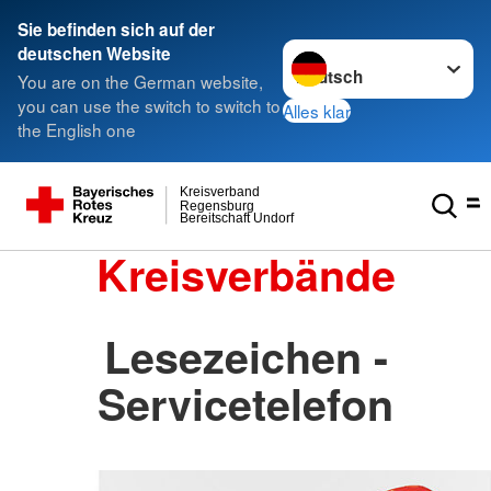
Sie befinden sich auf der
Sprache wechseln zu
deutschen Website
You are on the German website,
you can use the switch to switch to
Alles klar
the English one
Kreisverband
Regensburg
Bereitschaft Undorf
Kreisverbände
Lesezeichen -
Servicetelefon