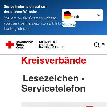
Sie befinden sich auf der
Sprache wechseln zu
deutschen Website
You are on the German website,
you can use the switch to switch to
Alles klar
the English one
Kreisverband
Regensburg
Bereitschaft Undorf
Kreisverbände
Lesezeichen -
Servicetelefon