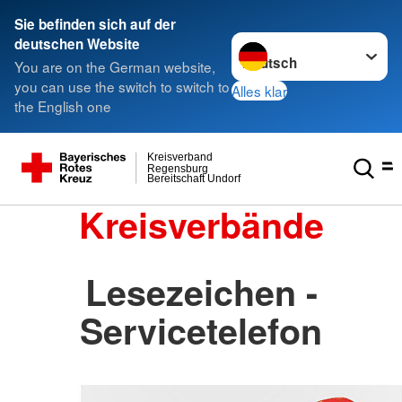
Sie befinden sich auf der
Sprache wechseln zu
deutschen Website
You are on the German website,
you can use the switch to switch to
Alles klar
the English one
Kreisverband
Regensburg
Bereitschaft Undorf
Kreisverbände
Lesezeichen -
Servicetelefon