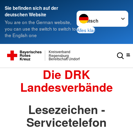
Sie befinden sich auf der
Sprache wechseln zu
deutschen Website
You are on the German website,
you can use the switch to switch to
Alles klar
the English one
Kreisverband
Regensburg
Bereitschaft Undorf
Die DRK
Landesverbände
Lesezeichen -
Servicetelefon