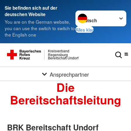
Sie befinden sich auf der
Sprache wechseln zu
deutschen Website
You are on the German website,
you can use the switch to switch to
Alles klar
the English one
Kreisverband
Regensburg
Bereitschaft Undorf
Ansprechpartner
Die
Bereitschaftsleitung
BRK Bereitschaft Undorf