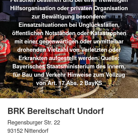
Hilfsorganisation oder privaten Organisation
zur Bewältigung besonderer
Einsatzsituationen bei Unglücksfällen,
öffentlichen Notständen oder Katastrophen
mit einer gegenwärtigen oder unmittelbar
drohenden Vielzahl von Verletzten oder
Erkrankten aufgestellt werden. Quelle:
Bayerisches Staatsministerium des Innern,
für Bau und Verkehr Hinweise zum Vollzug
von Art. 17 Abs. 2 BayKS
BRK Bereitschaft Undorf
Regensburger Str. 22
93152 Nittendorf